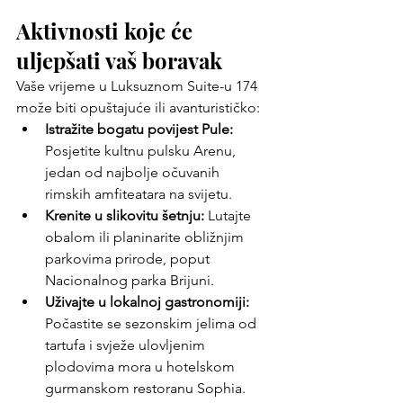
Aktivnosti koje će 
uljepšati vaš boravak
Vaše vrijeme u Luksuznom Suite-u 174 
može biti opuštajuće ili avanturističko:
Istražite bogatu povijest Pule:
Posjetite kultnu pulsku Arenu, 
jedan od najbolje očuvanih 
rimskih amfiteatara na svijetu.
Krenite u slikovitu šetnju:
 Lutajte 
obalom ili planinarite obližnjim 
parkovima prirode, poput 
Nacionalnog parka Brijuni.
Uživajte u lokalnoj gastronomiji:
Počastite se sezonskim jelima od 
tartufa i svježe ulovljenim 
plodovima mora u hotelskom 
gurmanskom restoranu Sophia.