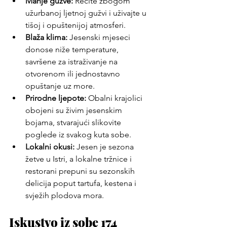
Manje gužve:
 Recite zbogom 
užurbanoj ljetnoj gužvi i uživajte u 
tišoj i opuštenijoj atmosferi.
Blaža klima:
 Jesenski mjeseci 
donose niže temperature, 
savršene za istraživanje na 
otvorenom ili jednostavno 
opuštanje uz more.
Prirodne ljepote:
 Obalni krajolici 
obojeni su živim jesenskim 
bojama, stvarajući slikovite 
poglede iz svakog kuta sobe.
Lokalni okusi:
 Jesen je sezona 
žetve u Istri, a lokalne tržnice i 
restorani prepuni su sezonskih 
delicija poput tartufa, kestena i 
svježih plodova mora.
Iskustvo iz sobe 174