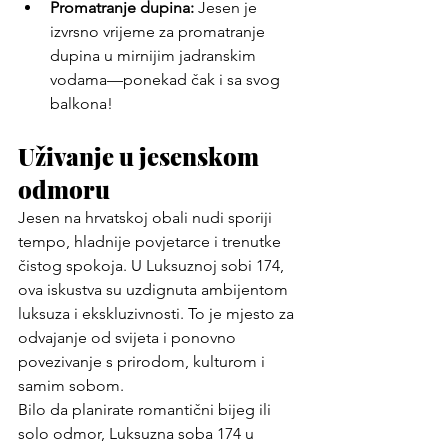
Promatranje dupina:
 Jesen je 
izvrsno vrijeme za promatranje 
dupina u mirnijim jadranskim 
vodama—ponekad čak i sa svog 
balkona!
Uživanje u jesenskom 
odmoru
Jesen na hrvatskoj obali nudi sporiji 
tempo, hladnije povjetarce i trenutke 
čistog spokoja. U Luksuznoj sobi 174, 
ova iskustva su uzdignuta ambijentom 
luksuza i ekskluzivnosti. To je mjesto za 
odvajanje od svijeta i ponovno 
povezivanje s prirodom, kulturom i 
samim sobom.
Bilo da planirate romantični bijeg ili 
solo odmor, Luksuzna soba 174 u 