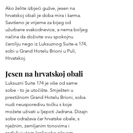
Ako želite izbjeći gužve, jesen na 
hrvatskoj obali je doba mira i šarma. 
Savršeno je vrijeme za bijeg od 
užurbane svakodnevice, a nema boljeg 
načina da doživite ovu spokojnu 
čaroliju nego iz Luksuznog Suite-a 174, 
sobi u Grand Hotelu Brioni u Puli, 
Hrvatskoj.
Jesen na hrvatskoj obali
Luksuzni Suite 174 je više od same 
sobe - to je utočište. Smješten u 
prestižnom Grand Hotelu Brioni, soba 
nudi neusporedivu točku s koje 
možete uživati ​​u ljepoti Jadrana. Dizajn 
sobe odražava čar hrvatske obale, s 
nježnim, zemljanim tonovima i 
zadivljujućom kraljevsko plavom 