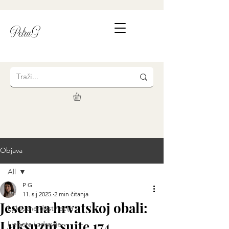
PetraG
Objava
All
P G
All
11. sij 2025.
2 min čitanja
Jesen na hrvatskoj obali:
Luksuzne destinacije
Luksuzni suite 174
Ljepota i zdravlje