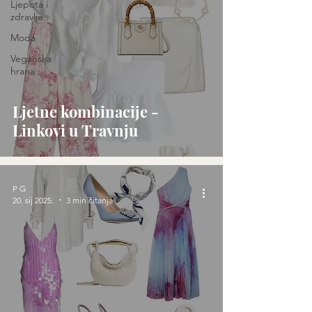
Ljepota i
zdravlje
Moda
Veganska
hrana
Ljetne kombinacije -
Linkovi u Travnju
P G
20. sij 2025.
3 min čitanja