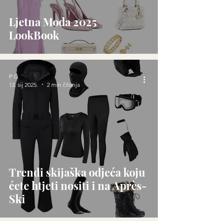
Ljetna Moda 2025
LookBook
P G
13. sij 2025.
2 min čitanja
Trendi skijaška odjeća koju
ćete htjeti nositi i na Après-
Ski