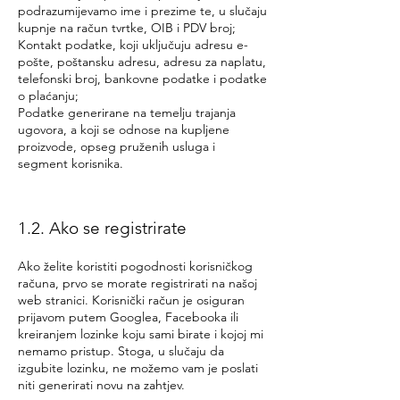
podrazumijevamo ime i prezime te, u slučaju
kupnje na račun tvrtke, OIB i PDV broj;
Kontakt podatke, koji uključuju adresu e-
pošte, poštansku adresu, adresu za naplatu,
telefonski broj, bankovne podatke i podatke
o plaćanju;
Podatke generirane na temelju trajanja
ugovora, a koji se odnose na kupljene
proizvode, opseg pruženih usluga i
segment korisnika.
1.2. Ako se registrirate
Ako želite koristiti pogodnosti korisničkog
računa, prvo se morate registrirati na našoj
web stranici. Korisnički račun je osiguran
prijavom putem Googlea, Facebooka ili
kreiranjem lozinke koju sami birate i kojoj mi
nemamo pristup. Stoga, u slučaju da
izgubite lozinku, ne možemo vam je poslati
niti generirati novu na zahtjev.