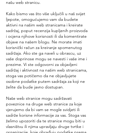
našu web stranicu.
Kako bismo vas što više uključili u naš svijet
ljepote, omogućujemo vam da budete
aktivni na našim web stranicama i kreirate
sadržaj, poput recenzija kupljenih proizvoda
i ocjena njihove korisnosti ili da komentirate
objave na našem blogu. Ne morate imati
korisnički račun za kreiranje spomenutog
sadržaja. Ako ste ga naveli u obrascu, uz
vaše doprinose mogu se navesti i vaše ime i
prezime. Vi ste odgovorni za objavljeni
sadržaj i aktivnost na našim web stranicama,
stoga vas potičemo da ne objavljujete
osobne podatke putem sadržaja za koji ne
želite da bude javno dostupan.
Naše web stranice mogu sadržavati
poveznice na druge web stranice za koje
vjerujemo da bi vam se mogle svidjeti ili
sadrže korisne informacije za vas. Stoga vas
želimo upozoriti da te stranice mogu biti u
vlasništvu ili njima upravljaju druge tvrtke i
organizacije, koje obrađuju podatke prema