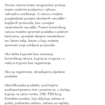
Unutar računa imate neograničen pristup
svojim osobnim podacima i njihovo
naknadno uređivanje. U računu možete
pregledavati povijest dovršenih narudžbi i
kupljenih proizvoda, kao i povijest
nedovršenih narudžbi. Putem korisničkog
računa možete spremati podatke o platnim
karticama, upravljati slanjem newslettera i
tzv. listom želja, listom u koju možete
spremati svoje omiljene proizvode.
Ako želite kupovati bez otvaranja
korisničkog računa, kupnja je moguća i u
našoj e-trgovini bez registracije.
Ako se registrirate, obrađujemo sljedeće
podatke:
Identifikacijske podatke, pod kojima
podrazumijevamo ime i prezime te, u slučaju
kupnje na račun tvrtke, OIB i PDV broj;
Kontaktni podaci, koji uključuju adresu e-
pošte, poštansku adresu, adresu za naplatu,