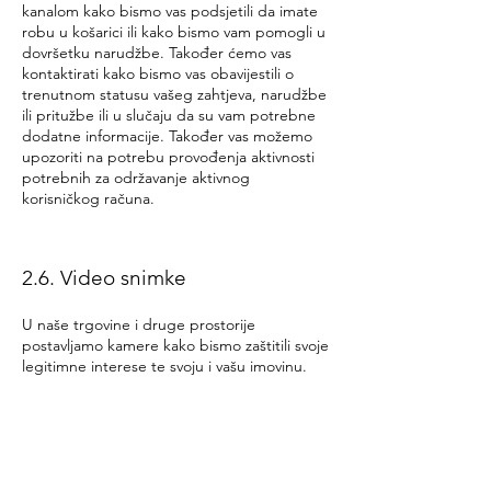
kanalom kako bismo vas podsjetili da imate
robu u košarici ili kako bismo vam pomogli u
dovršetku narudžbe. Također ćemo vas
kontaktirati kako bismo vas obavijestili o
trenutnom statusu vašeg zahtjeva, narudžbe
ili pritužbe ili u slučaju da su vam potrebne
dodatne informacije. Također vas možemo
upozoriti na potrebu provođenja aktivnosti
potrebnih za održavanje aktivnog
korisničkog računa.
2.6. Video snimke
U naše trgovine i druge prostorije
postavljamo kamere kako bismo zaštitili svoje
legitimne interese te svoju i vašu imovinu.
2.7. Upozorenje o dostupnosti
robe