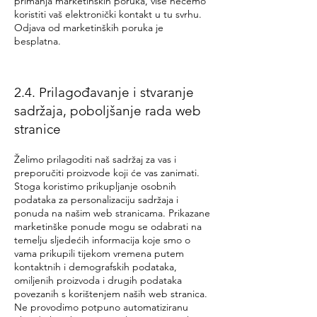
primanja marketinških poruka, više nećemo
koristiti vaš elektronički kontakt u tu svrhu.
Odjava od marketinških poruka je
besplatna.
2.4. Prilagođavanje i stvaranje
sadržaja, poboljšanje rada web
stranice
Želimo prilagoditi naš sadržaj za vas i
preporučiti proizvode koji će vas zanimati.
Stoga koristimo prikupljanje osobnih
podataka za personalizaciju sadržaja i
ponuda na našim web stranicama. Prikazane
marketinške ponude mogu se odabrati na
temelju sljedećih informacija koje smo o
vama prikupili tijekom vremena putem
kontaktnih i demografskih podataka,
omiljenih proizvoda i drugih podataka
povezanih s korištenjem naših web stranica.
Ne provodimo potpuno automatiziranu