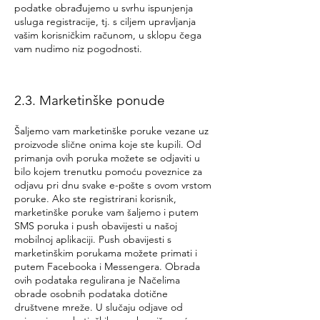
podatke obrađujemo u svrhu ispunjenja
usluga registracije, tj. s ciljem upravljanja
vašim korisničkim računom, u sklopu čega
vam nudimo niz pogodnosti.
2.3. Marketinške ponude
Šaljemo vam marketinške poruke vezane uz
proizvode slične onima koje ste kupili. Od
primanja ovih poruka možete se odjaviti u
bilo kojem trenutku pomoću poveznice za
odjavu pri dnu svake e-pošte s ovom vrstom
poruke. Ako ste registrirani korisnik,
marketinške poruke vam šaljemo i putem
SMS poruka i push obavijesti u našoj
mobilnoj aplikaciji. Push obavijesti s
marketinškim porukama možete primati i
putem Facebooka i Messengera. Obrada
ovih podataka regulirana je Načelima
obrade osobnih podataka dotične
društvene mreže. U slučaju odjave od