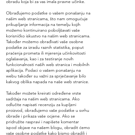
obradu koja bi za vas imala pravne učinke.
Obrađujemo podatke o vašem ponašanju na
našim web stranicama, što nam omogućuje
prikupljanje informacija na temelju kojih
možemo kontinuirano poboljšavati vaše
korisničko iskustvo na našim web stranicama.
Također možemo obrađivati ​​vaše osobne
podatke za izradu raznih statistika, poput
praćenja prometa ili mjerenja učinkovitosti
oglašavanja, kao i za testiranje novih
funkcionalnosti naših web stranica i mobilnih
aplikacija. Podaci o vašem ponašanju na
webu također su važni za sprječavanje bilo
kakvog oblika napada na naše web stranice.
Također možete kreirati određene vrste
sadržaja na našim web stranicama. Ako
odlučite napisati recenziju za kupljeni
proizvod, obrađujemo vaše podatke u svrhu
obrade i prikaza vaše ocjene. Ako se
pridružite raspravi i napišete komentar
ispod objave na našem blogu, obradit ćemo
vaše osobne podatke kako bismo obradili i