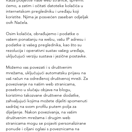
ćemo, a zatim i očitati datoteke kolačića u
internetskom pregledniku i uređaju koji
koristite. Njima je posvećen zaseban odjeljak
ovih Načela.
Osim kolačića, obrađujemo i podatke o
vašem ponašanju na webu, vašu IP adresu i
podatke iz vašeg preglednika, kao što su
rezolucija i operativni sustav vašeg uređaja,
uključujući verziju sustava i jezične postavke.
Možemo vas povezati i s društvenim
mrežama, uključujući automatsku prijavu na
vaš račun na određenoj društvenoj mreži. Za
povezivanje na našim web stranicama,
posebno u slučaju objava na blogu,
koristimo takozvane društvene dodatke,
zahvaljujući kojima možete dijeliti spomenuti
sadržaj na svom profilu putem polja za
dijeljenje. Nakon povezivanja, na vašim
društvenim mrežama i drugim web
stranicama mogu se pojaviti personalizirane
ponude i ciljani oglasi s poveznicama na