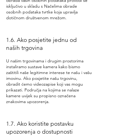
obrada vaših osobnih podataka provodi se
isključivo u skladu s Načelima obrade
osobnih podataka tvrtke koja upravlja
dotičnom društvenom mrežom.
1.6. Ako posjetite jednu od
naših trgovina
U našim trgovinama i drugim prostorima
instaliramo sustave kamera kako bismo
zaštitili naše legitimne interese te našu i vašu
imovinu. Ako posjetite našu trgovinu,
obradit ćemo videozapise koji vas mogu
prikazati. Područja na kojima se nalaze
kamere uvijek su propisno označena
znakovima upozorenja.
1.7. Ako koristite postavku
upozorenja o dostupnosti