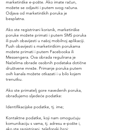
marketinške e-pošte. Ako imate račun,
možete se odjaviti i putem svog računa.
Odjava od marketinških poruka je
besplatna.
Ako ste registrirani korisnik, marketinške
poruke možete primati i putem SMS poruka
ili push obavijesti u našoj mobilnoj aplikaciji.
Push obavijesti s marketinškim porukama
možete primati i putem Facebooka ili
Messengera. Ova obrada regulirana je
Načelima obrade osobnih podataka dotične
društvene mreže. Primanje poruka putem
ovih kanala možete otkazati i u bilo kojem
trenutku.
Ako ste primatelj gore navedenih poruka,
obrađujemo sljedeće podatke:
Identifikacijske podatke, tj. ime;
Kontaktne podatke, koji nam omogućuju
komunikaciju s vama, tj. adresu e-pošte i,
ako ste registrirani, telefonski broj;