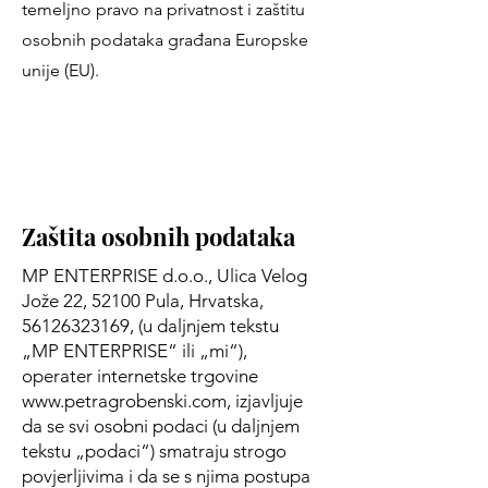
temeljno pravo na privatnost i zaštitu
osobnih podataka građana Europske
unije (EU).
Zaštita osobnih podataka
MP ENTERPRISE d.o.o., Ulica Velog
Jože 22, 52100 Pula, Hrvatska,
56126323169
, (u daljnjem tekstu
„MP ENTERPRISE“ ili „mi“),
operater internetske trgovine
www.petragrobenski.com
, izjavljuje
da se svi osobni podaci (u daljnjem
tekstu „podaci“) smatraju strogo
povjerljivima i da se s njima postupa