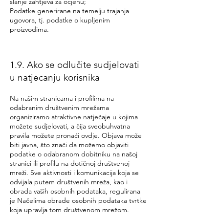
slanje zahtjeva za ocjenu;
Podatke generirane na temelju trajanja
ugovora, tj. podatke o kupljenim
proizvodima.
1.9. Ako se odlučite sudjelovati
u natjecanju korisnika
Na našim stranicama i profilima na
odabranim društvenim mrežama
organiziramo atraktivne natječaje u kojima
možete sudjelovati, a čija sveobuhvatna
pravila možete pronaći ovdje. Objava može
biti javna, što znači da možemo objaviti
podatke o odabranom dobitniku na našoj
stranici ili profilu na dotičnoj društvenoj
mreži. Sve aktivnosti i komunikacija koja se
odvijala putem društvenih mreža, kao i
obrada vaših osobnih podataka, regulirana
je Načelima obrade osobnih podataka tvrtke
koja upravlja tom društvenom mrežom.