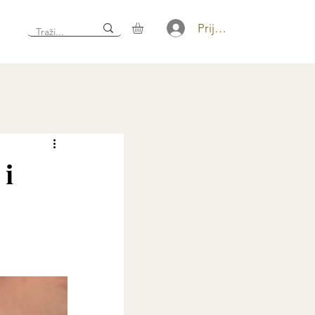
Prijava
 i