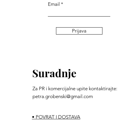
Email
Prijava
Komentari
Suradnje
Napišite komentar...
Za PR i komercijalne upite kontaktirajte:
Hollywood Smile:
petra.grobenski@gmail.com
Postupak stavljanja
keramičkih ljuskica
• POVRAT I DOSTAVA