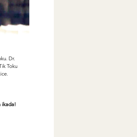
ku. Dr. 
Tik Toku 
ice. 
a ikada! 