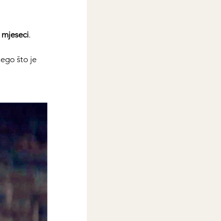
 mjeseci
. 
nego što je 