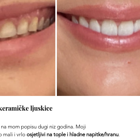
keramičke ljuskice
u na mom popisu dugi niz godina. Moji 
 mali i vrlo 
osjetljivi na tople i hladne napitke/hranu
. 