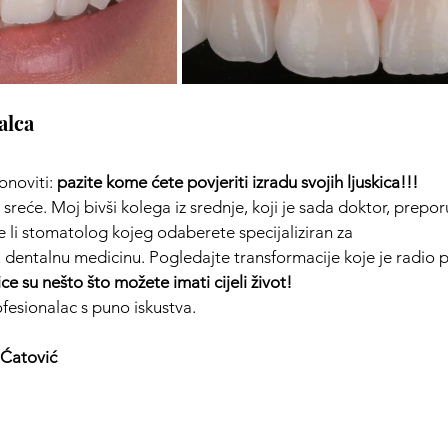
alca 
noviti: 
pazite kome ćete povjeriti izradu svojih ljuskica!!!
reće. Moj bivši kolega iz srednje, koji je sada doktor, preporu
e li stomatolog kojeg odaberete specijaliziran za 
u dentalnu medicinu. Pogledajte transformacije koje je radio pr
ce su nešto što 
možete imati cijeli život!
esionalac s puno iskustva. 
 Ćatović