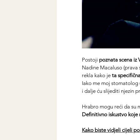
Postoji 
poznata scena iz 
Nadine Macaluso (prava su
rekla kako je 
ta specifična
Iako me moj stomatolog uv
i dalje ću slijediti njezin p
Hrabro mogu reći da su 
m
Definitivno iskustvo koje 
Kako biste vidjeli cijeli 