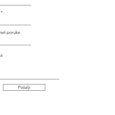
met poruke
ka
Pošalji