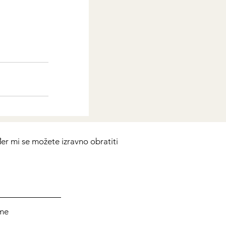
Prikaži sve
er mi se možete izravno obratiti
me