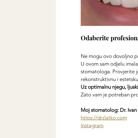
Odaberite profesion
Ne mogu ovo dovoljno po
U ovom sam odjelu imala s
stomatologa. Provjerite j
rekonstruktivnu i estetsk
Uz optimalnu njegu, ljuski
Zato vam je potreban prof
Moj stomatolog: Dr. Ivan
https://drzlatko.com
Instagram