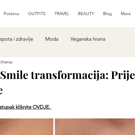
Početna
OUTFITS
TRAVEL
BEAUTY
Blog
More
epota i zdravlje
Moda
Veganska hrana
čitanja
mile transformacija: Prije
e
postupak kliknite OVDJE.