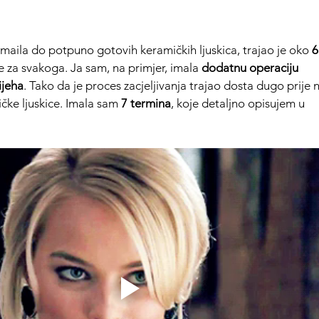
-maila do potpuno gotovih keramičkih ljuskica, trajao je oko 
6
e za svakoga. Ja sam, na primjer, imala 
dodatnu operaciju 
ijeha
. Tako da je proces zacjeljivanja trajao dosta dugo prije 
ke ljuskice. Imala sam 
7 termina
, koje detaljno opisujem u 