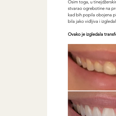
Osim toga, u tinejdžerski
stvarao ogrebotine na pr
kad bih popila obojena pi
bila jako vidljiva i izgl
Ovako je izgledala trans