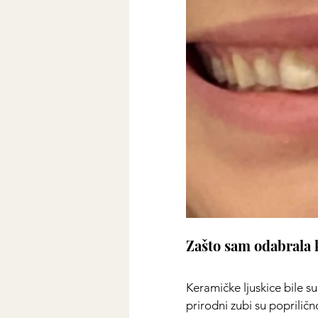
Zašto sam odabrala 
Keramičke ljuskice bile s
prirodni zubi su poprilično