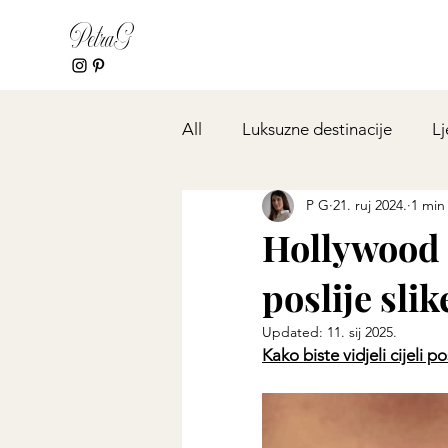
PetraG
All
Luksuzne destinacije
Lj
P G
21. ruj 2024.
1 min 
Hollywood S
poslije slik
Updated:
11. sij 2025.
Kako biste vidjeli cijeli 