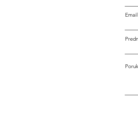
Email
Pred
Poru