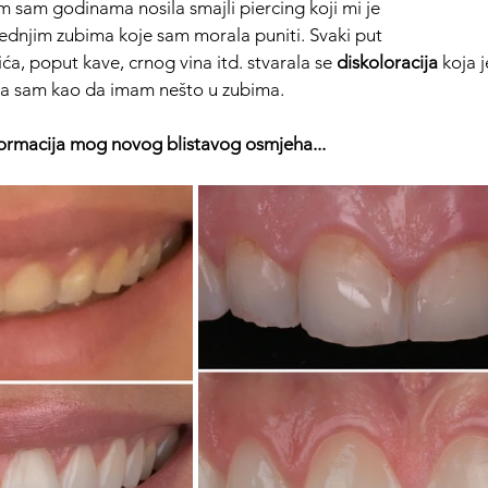
m sam godinama nosila smajli piercing koji mi je 
ednjim zubima koje sam morala puniti. Svaki put 
ća, poput kave, crnog vina itd. stvarala se 
diskoloracija
 koja j
edala sam kao da imam nešto u zubima. 
formacija mog novog blistavog osmjeha...