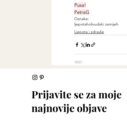
Pusa!
PetraG
Oznake:
ljepota
holivudski osmijeh
Ljepota i zdravlje
Nedavne objave
Prijavite se za moje
najnovije objave