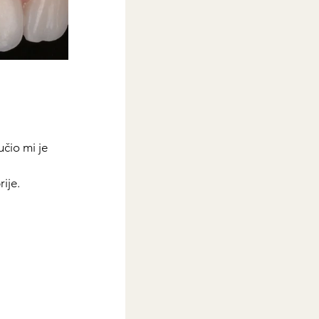
čio mi je 
ije. 