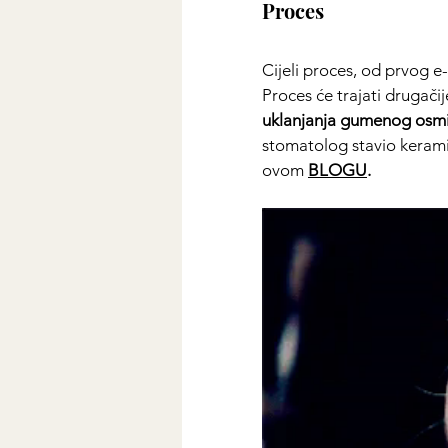
Proces
Cijeli proces, od prvog e
Proces će trajati drugačij
uklanjanja gumenog osm
stomatolog stavio keramič
ovom 
BLOGU
.