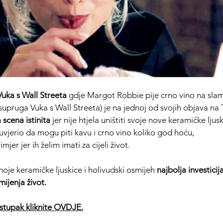
Vuka s Wall Streeta
 gdje Margot Robbie pije crno vino na slam
pruga Vuka s Wall Streeta) je na jednoj od svojih objava na 
 scena istinita
 jer nije htjela uništiti svoje nove keramičke ljusk
jerio da mogu piti kavu i crno vino koliko god hoću, 
rimjer jer ih želim imati za cijeli život. 
oje keramičke ljuskice i holivudski osmijeh 
najbolja investicij
mijenja život.
postupak kliknite OVDJE.