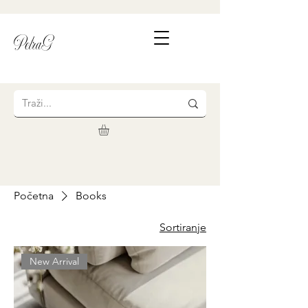
PetraG
Početna
Books
Sortiranje
New Arrival