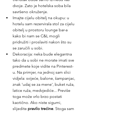
dvoje. Zato je hotelska soba bila 
savršeno okruženje.
Imajte cijelu obitelj na okupu: u 
hotelu sam rezervirala stol za cijelu 
obitelj u prostoru lounge bar-a 
kako bi nam se C&L mogli 
pridružiti i proslaviti nakon što su 
se zaručili u sobi.
Dekoracija: neka bude elegantna 
tako da u sobi ne morate imati sve 
predmete koje vidite na Pinterest-
u. Na primjer, na jednoj sam slici 
vidjela: svijeće, balone, šampanjac, 
znak 'udaj se za mene', buket ruža, 
latice ruža, medvjediće... Previše 
toga može vrlo brzo postati 
kaotično. Ako niste sigurni, 
slijedite 
pravilo trećine
. Stoga sam 