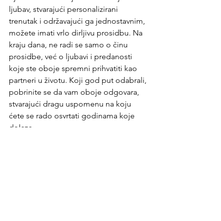
ljubav, stvarajući personalizirani 
trenutak i održavajući ga jednostavnim, 
možete imati vrlo dirljivu prosidbu. Na 
kraju dana, ne radi se samo o činu 
prosidbe, već o ljubavi i predanosti 
koje ste oboje spremni prihvatiti kao 
partneri u životu. Koji god put odabrali, 
pobrinite se da vam oboje odgovara, 
stvarajući dragu uspomenu na koju 
ćete se rado osvrtati godinama koje 
dolaze.
Pusa!
PetraG
Oznake:
putovanja
luksuzni hoteli
zaruke
prosidba
Luksuzne destinacije