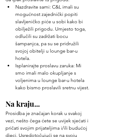
Nazdravite sami: C&L imali su 
mogućnost zajednički popiti 
slavljeničko piće u sobi kako bi 
obilježili prigodu. Umjesto toga, 
odlučili su zadržati bocu 
šampanjca, pa su se pridružili 
svojoj obitelji u lounge bar-u 
hotela.
Isplanirajte proslavu zaruka: Mi 
smo imali malo okupljanje s 
voljenima u lounge bar-u hotela 
kako bismo proslavili sretnu vijest.
Na kraju... 
Prosidba je značajan korak u svakoj 
vezi, nešto čega ćete se uvijek sjećati i 
pričati svojim prijateljima i/ili budućoj 
djeci. Usredotočujući se na svoju 