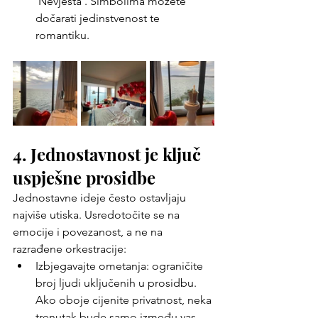
'Nevjesta'. Simbolima možete 
dočarati jedinstvenost te 
romantiku.
4. Jednostavnost je ključ 
uspješne prosidbe 
Jednostavne ideje često ostavljaju 
najviše utiska.
Usredotočite se na 
emocije i povezanost, a ne na 
razrađene orkestracije:
Izbjegavajte ometanja: ograničite 
broj ljudi uključenih u prosidbu. 
Ako oboje cijenite privatnost, neka 
trenutak bude samo između vas 