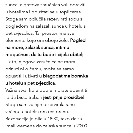
sunca, a bratova zaručnica voli boraviti 
u hotelima i opuštati se u toplicama. 
Stoga sam odlučila rezervirati sobu s 
pogledom na zalazak sunca u hotelu s 
pet zvjezdica. Taj prostor ima sve 
elemente koje oni oboje žele. 
Pogled 
na more, zalazak sunca, intimu i 
mogućnost da tu bude i cijela obitelj
. 
Uz to, njegova zaručnica ne mora 
brinuti ni o čemu, može se samo 
opustiti i uživati ​​u 
blagodatima boravka 
u hotelu s pet zvjezdica
.
Važna stvar koju oboje morate upamtiti 
je da biste trebali 
jesti prije prosidbe!
Stoga sam za njih rezervirala ranu 
večeru u hotelskom restoranu. 
Rezervacija je bila u 18:30, tako da su 
imali vremena do zalaska sunca u 20:00.