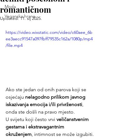
Moda
romantičnom
Veganska hrana
Updated:
11. sij 2025.
https://video.wixstatic.com/video/c60aee_6b
ee3aecc91547a097fbff79535c162a/1080p/mp4
/file.mp4
Ako ste jedan od onih parova koji se 
osjećaju 
nelagodno prilikom javnog 
iskazivanja emocija i/ili privrženosti
, 
onda ste došli na pravo mjesto.
U svijetu koji često vrvi 
veličanstvenim 
gestama i ekstravagantnim 
okruženjem
, intimnost se može izgubiti.