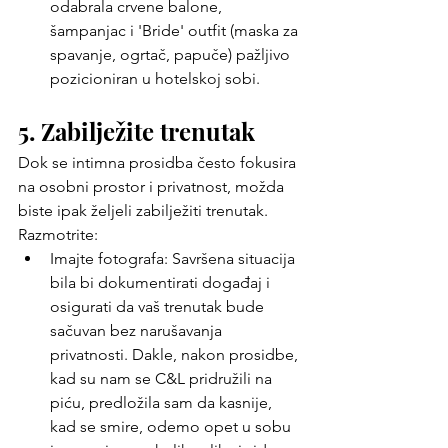
odabrala crvene balone, 
šampanjac i 'Bride' outfit (maska ​​za 
spavanje, ogrtač, papuče) pažljivo 
pozicioniran u hotelskoj sobi.
5. Zabilježite trenutak 
Dok se intimna prosidba često fokusira 
na osobni prostor i privatnost, možda 
biste ipak željeli zabilježiti trenutak. 
Razmotrite:
Imajte fotografa: Savršena situacija 
bila bi dokumentirati događaj i 
osigurati da vaš trenutak bude 
sačuvan bez narušavanja 
privatnosti. Dakle, nakon prosidbe, 
kad su nam se C&L pridružili na 
piću, predložila sam da kasnije, 
kad se smire, odemo opet u sobu 