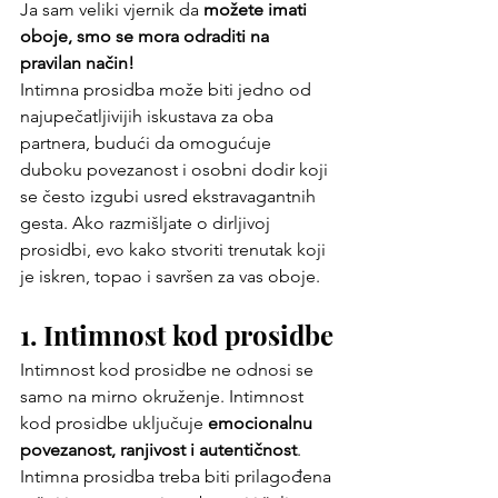
Ja sam veliki vjernik da 
možete imati 
oboje, smo se mora odraditi na 
pravilan način!
Intimna prosidba može biti jedno od 
najupečatljivijih iskustava za oba 
partnera, budući da omogućuje 
duboku povezanost i osobni dodir koji 
se često izgubi usred ekstravagantnih 
gesta. Ako razmišljate o dirljivoj 
prosidbi, evo kako stvoriti trenutak koji 
je iskren, topao i savršen za vas oboje.
1. Intimnost kod prosidbe
Intimnost kod prosidbe ne odnosi se 
samo na mirno okruženje. Intimnost 
kod prosidbe uključuje 
emocionalnu 
povezanost, ranjivost i autentičnost
. 
Intimna prosidba treba biti prilagođena 