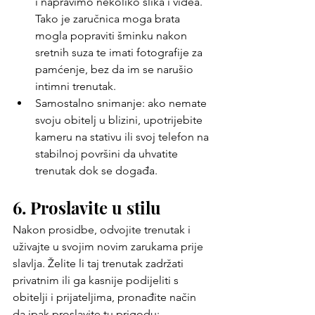
i napravimo nekoliko slika i videa. 
Tako je zaručnica moga brata 
mogla popraviti šminku nakon 
sretnih suza te imati fotografije za 
pamćenje, bez da im se narušio 
intimni trenutak.
Samostalno snimanje: ako nemate 
svoju obitelj u blizini, upotrijebite 
kameru na stativu ili svoj telefon na 
stabilnoj površini da uhvatite 
trenutak dok se događa.
6. Proslavite u stilu
Nakon prosidbe, odvojite trenutak i 
uživajte u svojim novim zarukama prije 
slavlja. Želite li taj trenutak zadržati 
privatnim ili ga kasnije podijeliti s 
obitelji i prijateljima, pronađite način 
da ipak proslavite tu prigodu: