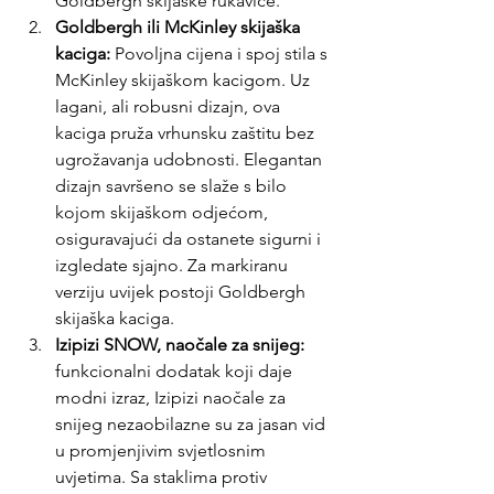
Goldbergh skijaške rukavice.
Goldbergh ili McKinley skijaška 
kaciga:
 Povoljna cijena i spoj stila s 
McKinley skijaškom kacigom. Uz 
lagani, ali robusni dizajn, ova 
kaciga pruža vrhunsku zaštitu bez 
ugrožavanja udobnosti. Elegantan 
dizajn savršeno se slaže s bilo 
kojom skijaškom odjećom, 
osiguravajući da ostanete sigurni i 
izgledate sjajno. Za markiranu 
verziju uvijek postoji Goldbergh 
skijaška kaciga.
Izipizi SNOW, naočale za snijeg:
funkcionalni dodatak koji daje 
modni izraz, Izipizi naočale za 
snijeg nezaobilazne su za jasan vid 
u promjenjivim svjetlosnim 
uvjetima. Sa staklima protiv 