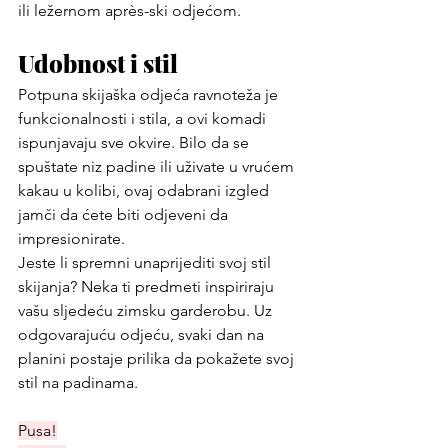
ili ležernom après-ski odjećom.
Udobnost i stil
Potpuna skijaška odjeća ravnoteža je 
funkcionalnosti i stila, a ovi komadi 
ispunjavaju sve okvire. Bilo da se 
spuštate niz padine ili uživate u vrućem 
kakau u kolibi, ovaj odabrani izgled 
jamči da ćete biti odjeveni da 
impresionirate.
Jeste li spremni unaprijediti svoj stil 
skijanja? Neka ti predmeti inspiriraju 
vašu sljedeću zimsku garderobu. Uz 
odgovarajuću odjeću, svaki dan na 
planini postaje prilika da pokažete svoj 
stil na padinama.
Pusa!