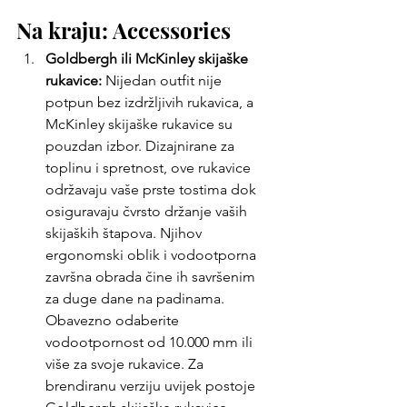
Na kraju: Accessories
Goldbergh ili McKinley
skijaške 
rukavice:
 Nijedan outfit nije 
potpun bez izdržljivih rukavica, a 
McKinley skijaške rukavice su 
pouzdan izbor. Dizajnirane za 
toplinu i spretnost, ove rukavice 
održavaju vaše prste tostima dok 
osiguravaju čvrsto držanje vaših 
skijaških štapova. Njihov 
ergonomski oblik i vodootporna 
završna obrada čine ih savršenim 
za duge dane na padinama. 
Obavezno odaberite 
vodootpornost od 10.000 mm ili 
više za svoje rukavice. Za 
brendiranu verziju uvijek postoje 