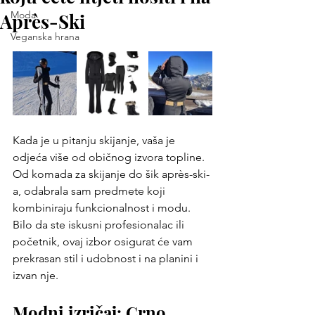
Moda
Après-Ski
Veganska hrana
Kada je u pitanju skijanje, vaša je 
odjeća više od običnog izvora topline. 
Od komada za skijanje do šik après-ski-
a, odabrala sam predmete koji 
kombiniraju funkcionalnost i modu. 
Bilo da ste iskusni profesionalac ili 
početnik, ovaj izbor osigurat će vam 
prekrasan stil i udobnost i na planini i 
izvan nje.
Modni izričaj: Crno 