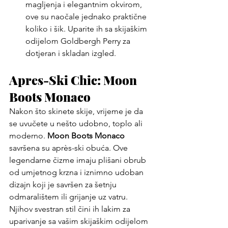
magljenja i elegantnim okvirom, 
ove su naočale jednako praktične 
koliko i šik. Uparite ih sa skijaškim 
odijelom Goldbergh Perry za 
dotjeran i skladan izgled.
Apres-Ski Chic: Moon 
Boots Monaco
Nakon što skinete skije, vrijeme je da 
se uvučete u nešto udobno, toplo ali 
moderno. 
Moon Boots Monaco
savršena su après-ski obuća. Ove 
legendarne čizme imaju plišani obrub 
od umjetnog krzna i iznimno udoban 
dizajn koji je savršen za šetnju 
odmaralištem ili grijanje uz vatru. 
Njihov svestran stil čini ih lakim za 
uparivanje sa vašim skijaškim odijelom 